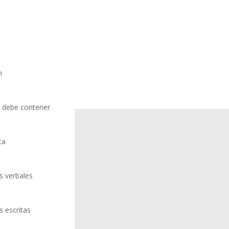
n
n debe contener
ta
s verbales
s escritas