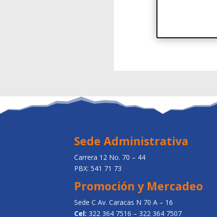
Sede Administrativa
Carrera 12 No. 70 – 44
PBX: 541 71 73
Promoción y Mercadeo
Sede C Av. Caracas N 70 A – 16
Cel:
322 364 7516 – 322 364 7507