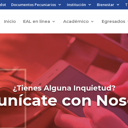
dot
Documentos Pecuniarios
Institución
Bienestar
T
Inicio
EAL en línea
Académico
Egresados
¿Tienes Alguna Inquietud?
nícate con Nos