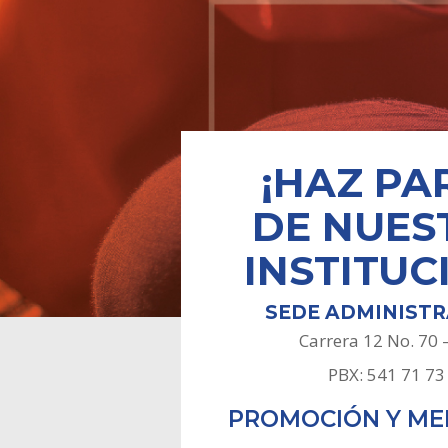
¡HAZ PA
DE
NUES
INSTITUC
SEDE ADMINISTR
Carrera 12 No. 70 
PBX: 541 71 73
PROMOCIÓN Y M