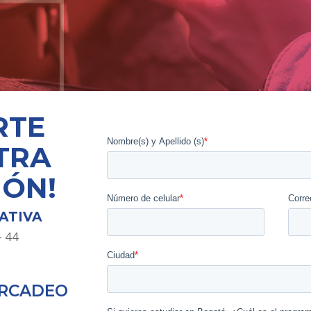
RTE
TRA
IÓN!
ATIVA
– 44
ERCADEO