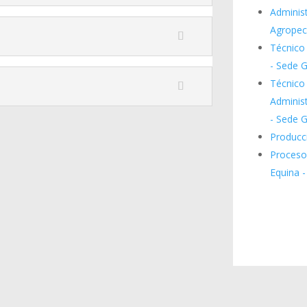
Adminis
Agropecu
Técnico 
- Sede G
Técnico
Adminis
- Sede G
Producc
Proceso
Equina -