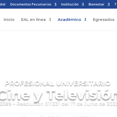
dot
Documentos Pecuniarios
Institución
Bienestar
T
Inicio
EAL en línea
Académico
Egresados
PROFESIONAL UNIVERSITARIO
Cine y Televisió
2389 – Resolución 011231 del 17 de Junio de 2022