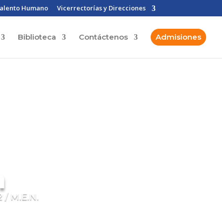
alento Humano
Vicerrectorías y Direcciones
Biblioteca
Contáctenos
Admisiones
n
 / M.E.N.